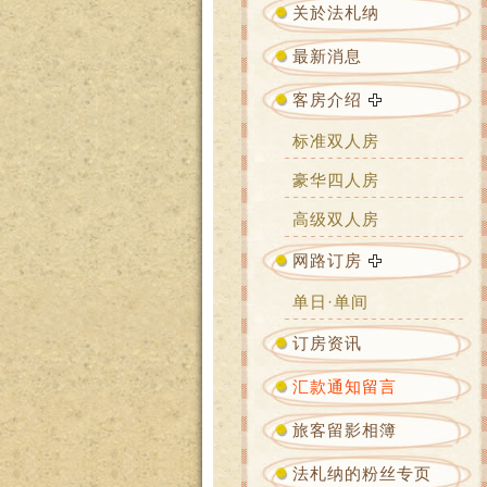
关於法札纳
最新消息
客房介绍
标准双人房
豪华四人房
高级双人房
网路订房
单日·单间
订房资讯
汇款通知留言
旅客留影相簿
法札纳的粉丝专页