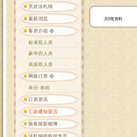
关於法札纳
最新消息
共0笔资料
客房介绍
标准双人房
豪华四人房
高级双人房
网路订房
单日·单间
订房资讯
汇款通知留言
旅客留影相簿
法札纳的粉丝专页