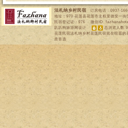
法札纳乡村民宿
订房电话：
0937-166
地址：
970
花莲县花莲市主权里德安一街
民宿登记证：
976
微信ID: fazhanahot
趴趴狗旅游网设计
总浏览人数:95
花莲民宿法札纳乡村花莲民宿就在喧嚣的
质首选