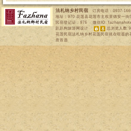
法札纳乡村民宿
订房电话：
0937-166
地址：
970
花莲县花莲市主权里德安一街
民宿登记证：
976
微信ID: fazhanahot
趴趴狗旅游网设计
总浏览人数:95
花莲民宿法札纳乡村花莲民宿就在喧嚣的
质首选