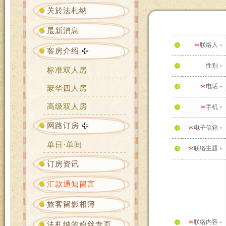
关於法札纳
最新消息
联络人
客房介绍
性别
标准双人房
电话
豪华四人房
高级双人房
手机
网路订房
电子信箱
单日·单间
联络主题
订房资讯
汇款通知留言
旅客留影相簿
联络内容
法札纳的粉丝专页