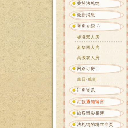
关於法札纳
最新消息
客房介绍
标准双人房
豪华四人房
高级双人房
网路订房
单日·单间
订房资讯
汇款通知留言
旅客留影相簿
法札纳的粉丝专页