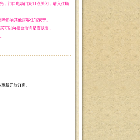
灯光，门口电动门於11点关闭，请入住顾
声喧哔影响其他房客住宿安宁。
买可以向柜台洽询是否贩售，
。
将重新开放订房。