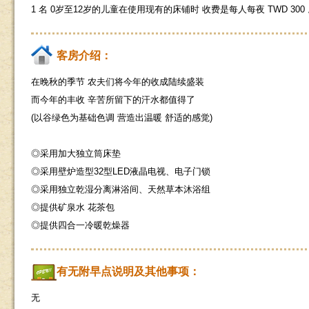
1 名 0岁至12岁的儿童在使用现有的床铺时 收费是每人每夜 TWD 300
客房介绍：
在晚秋的季节 农夫们将今年的收成陆续盛装
而今年的丰收 辛苦所留下的汗水都值得了
(以谷绿色为基础色调 营造出温暖 舒适的感觉)
◎采用加大独立筒床垫
◎采用壁炉造型32型LED液晶电视、电子门锁
◎采用独立乾湿分离淋浴间、天然草本沐浴组
◎提供矿泉水 花茶包
◎提供四合一冷暖乾燥器
有无附早点说明及其他事项：
无