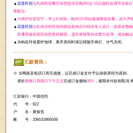
▲
花莲民宿
法札纳民宿餐厅休憩提供至晚间9点 10点届时会调节全栋
客配合。
▲
为维护住宿安宁，早上8:00前、晚间10:00以後请降低音量，勿大
▲
花莲民宿
法札纳乡村民宿内摆设装饰品均经由专人设计，若喜欢预购
若遭受破坏损毁则照售价赔偿，遗失将报警转由警方处理，请勿触法
▲为响应环保爱护地球，离开房间时请记得随手将灯、冷气关闭。
汇款资讯：
※ 当网路及电话订房完成後，以完成订金支付予以保留房间为原则,
请於
最晚订房隔日下午五点
完成订金缴纳
30%
，逾期未付款则取消,
汇款银行：中国信托
代 号：822
户 名：黄俊宪
帐 号：336532866509